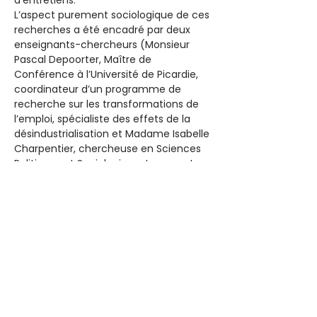
L’aspect purement sociologique de ces 
recherches a été encadré par deux 
enseignants-chercheurs (Monsieur 
Pascal Depoorter, Maître de 
Conférence à l’Université de Picardie, 
coordinateur d’un programme de 
recherche sur les transformations de 
l’emploi, spécialiste des effets de la 
désindustrialisation et Madame Isabelle 
Charpentier, chercheuse en Sciences 
Politiques et Sociologie, notamment 
Sociologie de la Culture, EHESS, CNRS, 
Panthéon Sorbonne, responsable des 
masters de sociologie de l’Université 
d’Amiens). 
L’enquête de terrain a été réalisée par 
un groupe de vingt-et-un étudiants, 
qu’ils encadraient et qui a été accueilli 
en stage, à Largentière.
Dans cette même année, la 