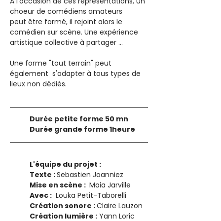
A l’occasion de ces représentations, un 
choeur de comédiens amateurs 
peut être formé, il rejoint alors le 
comédien sur scène. Une expérience 
artistique collective à partager ...
Une forme "tout terrain" peut 
également  s'adapter à tous types de 
lieux non dédiés.
​Durée petite forme 50 mn
Durée grande forme 1heure
L'équipe du projet : 
Texte : 
Sebastien Joanniez 
Mise en scène : 
 Maia Jarville 
Avec :
  Louka Petit-Taborelli 
Création sonore : 
Claire Lauzon 
Création lumière :
 Yann Loric 